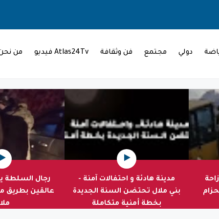
اضة
دولي
مجتمع
فن وثقافة
Atlas24Tv فيديو
من نحن
زاحة
مدينة هادئة و احتفالات آمنة -
رجال السلطة يت
حزام
بني ملال تحتضن السنة الجديدة
عالقين بطريق مو
بخطة أمنية متكاملة
ملا