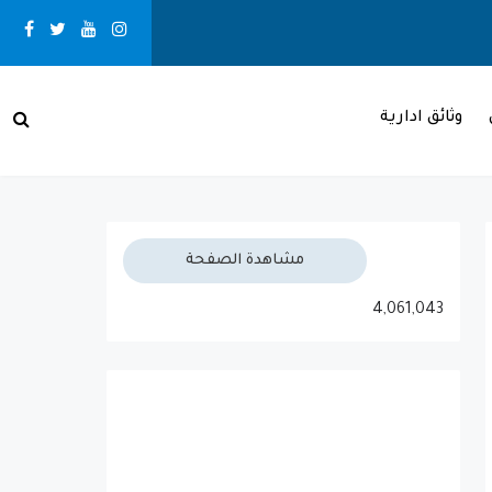
recent
وثائق ادارية
بـني مـلال حــالــة الـطـقــس
مشاهدة الصفحة
4,061,043