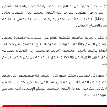
يف 4.0"، بالتعاون مع مؤسسة "المدى"، عن إطلاق النسخة الرابعة من برنامجها الثقافي
 أرض الثقافات"، وذلك يوم السبت 25 أبريل الجاري في الفضاء الخارجي لدار الفنون بمدينة الدار البيضاء. وتأتي
هذه الدورة تحت شعار "مانجا فالمدينة" (Manga F’lmdina)، لتقدم للعائلات المغربية رحلة استثنائية تحتفي بالثقافة
ه والانفتاح الثقافي.
 لتكون تجربة تفاعلية حقيقية تتوزع على مساحات متعددة يسهل
ا" وفنون الرسم والألعاب كبوابات معرفية تتيح للجمهور من مختلف
واء عائلية بامتياز. وتسعى "مانجا فالمدينة" إلى الارتقاء بصناعة
 فنون الأوريغامي والخط والتلوي، بالإضافة إلى ركن خاص للرسم
لة.
"، وهو ركن تضامني مبتكر يدعو الزوار لمشاركة قصصهم التي سبق
ركة وتداول المعرفة بين معجبي هذا الفن العالمي. كما سيتضمن
اتير، لتكريس دور دار الفنون كمنصة للإبداع الإنساني الذي يساهم
لموجه للناشئة.