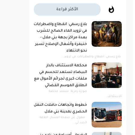
الأكثر قراءة
بلاغ رسمي: انقطاع واضطرابات
في تزويد الماء الصالح للشرب
بعدة مراكز بجهة بني ملال -
خنيفرة وأشغال الإصلاح تسير
نحو الانتهاء
بلاغ رسمي: انقطاع واضطرابات في تزويد...
محكمة الاستئناف بالدار
البيضاء تستعد للحسم في
ملفات كبرى لجرائم الأموال مع
انطلاق الموسم القضائي
صورة رمزية ​تستعد محكمة
الاستئناف...
خطوط واتجاهات حافلات النقل
الحضري بمدينة بني ملال
منقول عن صفحة المسار: الطلبة
الجدد لي...