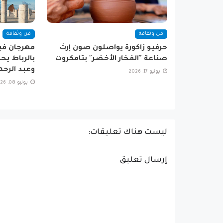
فن وثقافة
فن وثقافة
حرفيو زاكورة يواصلون صون إرث
مهرجان فيل
صناعة "الفخار الأخضر" بتامكروت
بالرباط يح
وعبد الرحم
يونيو 17, 2026
يونيو 08, 2026
ليست هناك تعليقات:
إرسال تعليق