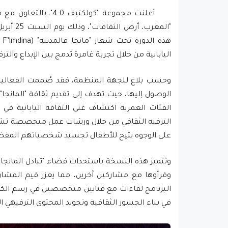
أعلنت مجموعة "كولكت
"المغرب،
اليابانية من خلال تجربة غامرة تدمج بين الإبداع والترفي
وحسب بلاغ للجهة المنظمة، فقد صُممت الفعالية
الوصول إليها، حيث تهدف إلى تقديم ثقافة "المانج
الفئات العمرية اكتشاف غنى الثقافة اليابانية في أج
الترفيه الثقافي من خلال ورشات عمل متخصصة تشمل
على الوجوه يتيح للأطفال تجسيد شخصياتهم المفض
وتتميز هذه النسخة باستحداث فضاء "تبادل المانجا
وقرأوها مع مشاركين آخرين، مما يعزز قيم المشا
البرنامج لقاءات مع فنانين متخصصين في رسم الكاريك
في بناء الجسور الثقافية وتجويد المحتوى الترفيهي ا