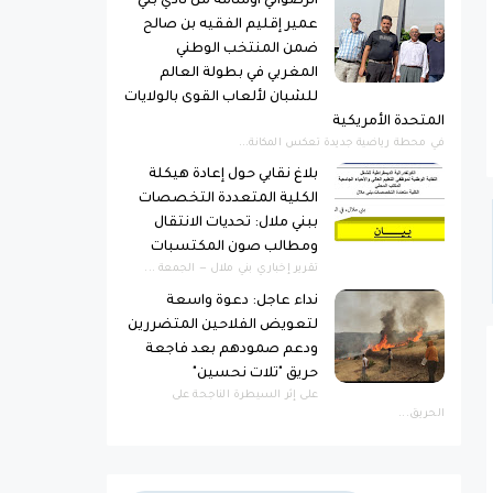
الرضواني أوسامة من نادي بني
عمير إقليم الفقيه بن صالح
ضمن المنتخب الوطني
المغربي في بطولة العالم
للشبان لألعاب القوى بالولايات
المتحدة الأمريكية
​في محطة رياضية جديدة تعكس المكانة...
بلاغ نقابي حول إعادة هيكلة
الكلية المتعددة التخصصات
ببني ملال: تحديات الانتقال
ومطالب صون المكتسبات
​تقرير إخباري ​بني ملال — الجمعة ...
نداء عاجل: دعوة واسعة
لتعويض الفلاحين المتضررين
ودعم صمودهم بعد فاجعة
حريق "تلات نحسين"
​على إثر السيطرة الناجحة على
الحريق...