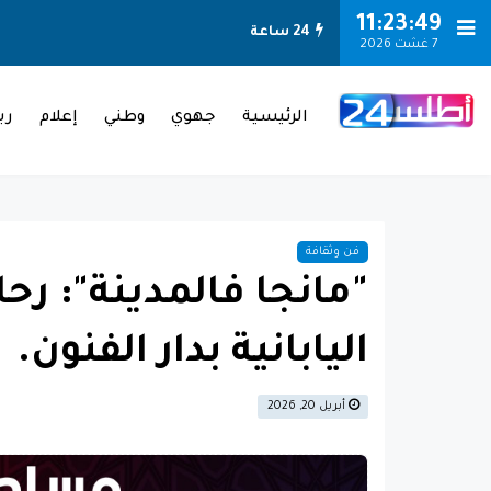
-->
11:23:50
24 ساعة
7 غشت 2026
الرئيسية
جهوي
وطني
إعلام
ري
فن وثقافة
"مانجا فالمدينة": رحل
اليابانية بدار الفنون.
أبريل 20, 2026