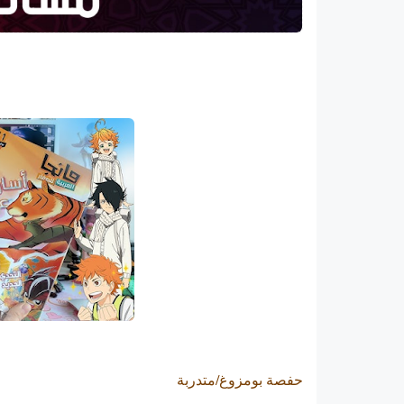
حفصة بومزوغ/متدربة