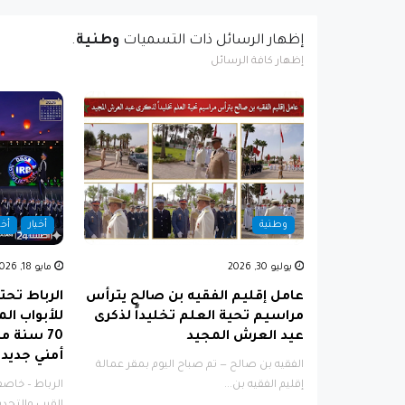
‏إظهار الرسائل ذات التسميات
وطنية
.
إظهار كافة الرسائل
وطنية
أخبار
أخب
يوليو 30, 2026
مايو 18, 2026
عامل إقليم الفقيه بن صالح يترأس
الرباط تحت
مراسيم تحية العلم تخليداً لذكرى
للأبواب ال
عيد العرش المجيد
70 سنة 
أمني جديد
​الفقيه بن صالح — تم صباح اليوم بمقر عمالة
إقليم الفقيه بن...
​الرباط – خاص