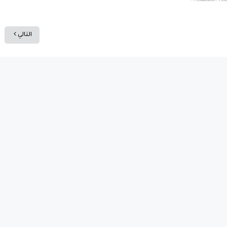
ث، انطلقت،...
التالي