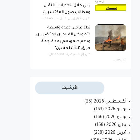
ببني ملال: تحديات الانتقال
ومطالب صون المكتسبات
​تقرير إخباري ​بني ملال — الجمعة ...
نداء عاجل: دعوة واسعة
لتعويض الفلاحين المتضررين
ودعم صمودهم بعد فاجعة
حريق "تلات نحسين"
​على إثر السيطرة الناجحة على
الحريق...
الأرشيف
أغسطس 2026
(26)
يوليو 2026
(163)
يونيو 2026
(166)
مايو 2026
(168)
أبريل 2026
(238)