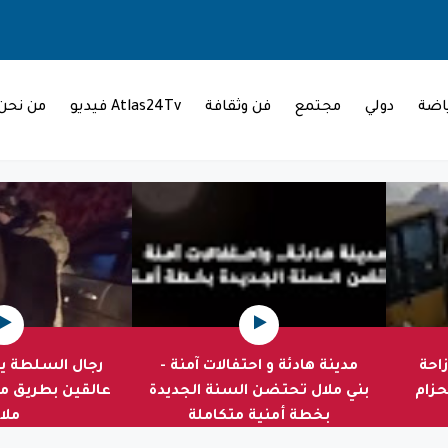
اضة
دولي
مجتمع
فن وثقافة
Atlas24Tv فيديو
من نحن
زاحة
مدينة هادئة و احتفالات آمنة -
رجال السلطة يت
حزام
بني ملال تحتضن السنة الجديدة
عالقين بطريق مو
بخطة أمنية متكاملة
ملا