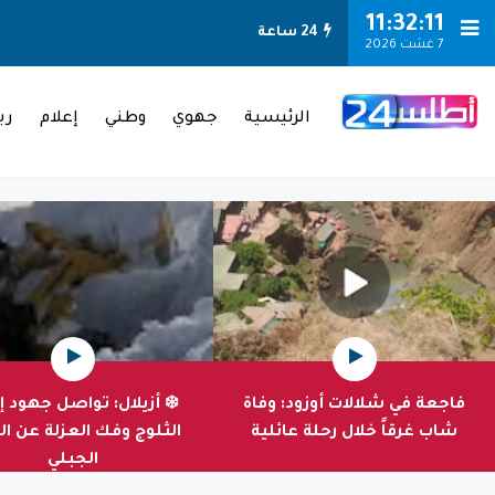
-->
11:32:12
24 ساعة
7 غشت 2026
الرئيسية
جهوي
وطني
إعلام
ري
فاجعة في شلالات أوزود: وفاة
❄️ أزيلال: تواصل جهود إ
شاب غرقاً خلال رحلة عائلية
الثلوج وفك العزلة عن ال
الجبلي