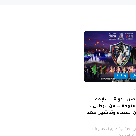
ار،
وطنية
ضن الدورة السابعة
مفتوحة للأمن الوطني..
من العطاء وتدشين عهد
​في احتفالية كبرى تعكس قيم