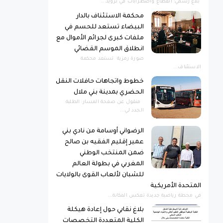
بلاغ رسمي: انقطاع واضطرابات في تزويد...
محكمة الاستئناف بالدار
البيضاء تستعد للحسم في
ملفات كبرى لجرائم الأموال مع
انطلاق الموسم القضائي
صورة رمزية ​تستعد محكمة
الاستئناف...
خطوط واتجاهات حافلات النقل
الحضري بمدينة بني ملال
منقول عن صفحة المسار: الطلبة
الجدد لي...
الرضواني أوسامة من نادي بني
عمير إقليم الفقيه بن صالح
ضمن المنتخب الوطني
المغربي في بطولة العالم
للشبان لألعاب القوى بالولايات
المتحدة الأمريكية
​في محطة رياضية جديدة تعكس المكانة...
بلاغ نقابي حول إعادة هيكلة
الكلية المتعددة التخصصات