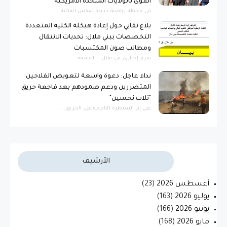
القوى بالولايات المتحدة الأمريكية
​في محطة رياضية جديدة تعكس المكانة...
بلاغ نقابي حول إعادة هيكلة الكلية المتعددة
التخصصات ببني ملال: تحديات الانتقال
ومطالب صون المكتسبات
​تقرير إخباري ​بني ملال — الجمعة ...
نداء عاجل: دعوة واسعة لتعويض الفلاحين
المتضررين ودعم صمودهم بعد فاجعة حريق
"تلات نحسين"
​على إثر السيطرة الناجحة على الحريق...
الأرشيف
أغسطس 2026
(23)
يوليو 2026
(163)
يونيو 2026
(166)
مايو 2026
(168)