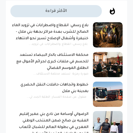
الأكثر قراءة
بلاغ رسمي: انقطاع واضطرابات في تزويد الماء
الصالح للشرب بعدة مراكز بجهة بني ملال -
خنيفرة وأشغال الإصلاح تسير نحو الانتهاء
بلاغ رسمي: انقطاع واضطرابات في تزويد...
محكمة الاستئناف بالدار البيضاء تستعد
للحسم في ملفات كبرى لجرائم الأموال مع
انطلاق الموسم القضائي
صورة رمزية ​تستعد محكمة الاستئناف...
خطوط واتجاهات حافلات النقل الحضري
بمدينة بني ملال
منقول عن صفحة المسار: الطلبة الجدد لي...
الرضواني أوسامة من نادي بني عمير إقليم
الفقيه بن صالح ضمن المنتخب الوطني
المغربي في بطولة العالم للشبان لألعاب