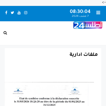
-->
08:30:05
7 غشت 2026
بـني مـلال حــالــة الـطـقــس
ملفات ادارية