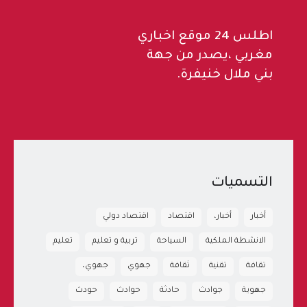
اطلس 24 موقع اخباري
مغربي ،يصدر من جهة
بني ملال خنيفرة.
التسميات
أخبار
أخبار،
اقتصاد
اقتصاد دولي
الانشطة الملكية
السياحة
تربية و تعليم
تعليم
تقافة
تقنية
ثقافة
جهوي
جهوي،
جهوية
جوادث
حادثة
حوادث
حودث