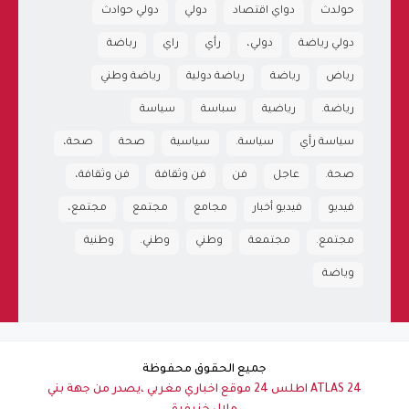
حولدث
دواي اقتصاد
دولي
دولي حوادث
دولي رياضة
دولي،
رأي
راي
رباضة
رياض
رياضة
رياضة دولية
رياضة وطني
رياضة.
رياضية
سباسة
سياسة
سياسة رأي
سياسة.
سياسية
صحة
صحة،
صحة.
عاجل
فن
فن وثقافة
فن وثقافة،
فيديو
فيديو أخبار
مجامع
مجتمع
مجتمع،
مجتمع.
مجتمعة
وطني
وطني.
وطنية
وياضة
جميع الحقوق محفوظة
ATLAS 24 اطلس 24 موقع اخباري مغربي ،يصدر من جهة بني