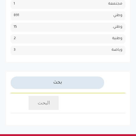
مجتمعة
1
وطني
891
وطني.
15
وطنية
2
وياضة
3
بحث