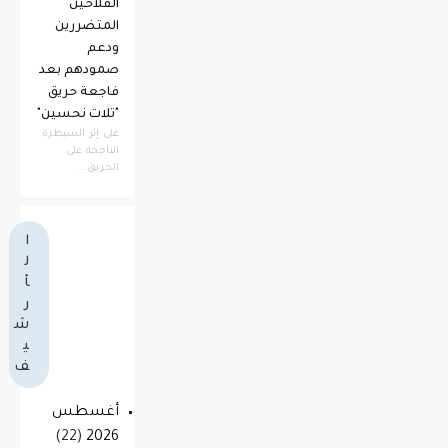
الفلاحين
المتضررين
ودعم
صمودهم بعد
فاجعة حريق
"تلات نحسين"
​على إثر السيطرة
الناجحة على
الحريق...
ا
ل
أ
ر
ش
ي
ف
أغسطس
(22)
2026