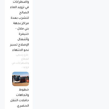
واضطرابات
في تزويد الماء
الصالح
للشرب بعدة
مراكز بجهة
بني ملال -
خنيفرة
وأشغال
الإصلاح تسير
نحو الانتهاء
بلاغ رسمي:
انقطاع
واضطرابات في
تزويد...
خطوط
واتجاهات
حافلات النقل
الحضري