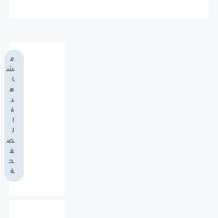
م
ش
ا
ه
د
ة
ا
ل
ص
ف
ح
ة