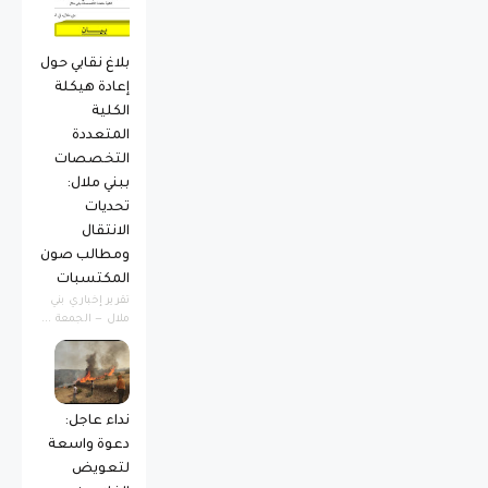
بلاغ نقابي حول
إعادة هيكلة
الكلية
المتعددة
التخصصات
ببني ملال:
تحديات
الانتقال
ومطالب صون
المكتسبات
​تقرير إخباري ​بني
ملال — الجمعة ...
نداء عاجل:
دعوة واسعة
لتعويض