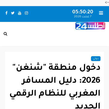
-->
05:50:21
7 غشت 2026
بـني مـلال حــالــة الـطـقــس
دولي
دخول منطقة "شنغن"
2026: دليل المسافر
المغربي للنظام الرقمي
الجديد