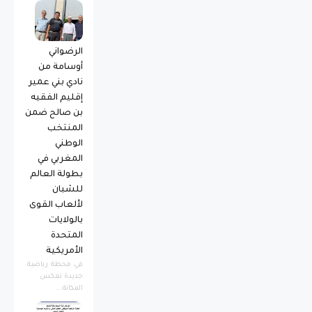
الرضواني
أوسامة من
نادي بني عمير
إقليم الفقيه
بن صالح ضمن
المنتخب
الوطني
المغربي في
بطولة العالم
للشبان
لألعاب القوى
بالولايات
المتحدة
الأمريكية
​في محطة رياضية
جديدة تعكس
المكانة...