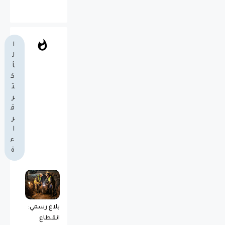
ا
ل
أ
ك
ث
ر
ق
ر
ا
ء
ة
بلاغ رسمي:
انقطاع