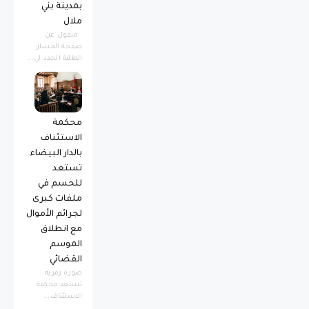
بمدينة بني
ملال
منقول عن
صفحة المسار:
الطلبة الجدد لي...
محكمة
الاستئناف
بالدار البيضاء
تستعد
للحسم في
ملفات كبرى
لجرائم الأموال
مع انطلاق
الموسم
القضائي
صورة رمزية ​
تستعد محكمة
الاستئناف...