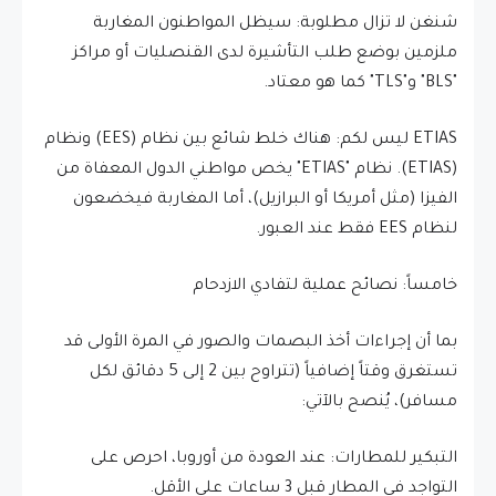
​شنغن لا تزال مطلوبة: سيظل المواطنون المغاربة
ملزمين بوضع طلب التأشيرة لدى القنصليات أو مراكز
"BLS" و"TLS" كما هو معتاد.
​ETIAS ليس لكم: هناك خلط شائع بين نظام (EES) ونظام
(ETIAS). نظام "ETIAS" يخص مواطني الدول المعفاة من
الفيزا (مثل أمريكا أو البرازيل)، أما المغاربة فيخضعون
لنظام EES فقط عند العبور.
​خامساً: نصائح عملية لتفادي الازدحام
​بما أن إجراءات أخذ البصمات والصور في المرة الأولى قد
تستغرق وقتاً إضافياً (تتراوح بين 2 إلى 5 دقائق لكل
مسافر)، يُنصح بالآتي:
​التبكير للمطارات: عند العودة من أوروبا، احرص على
التواجد في المطار قبل 3 ساعات على الأقل.