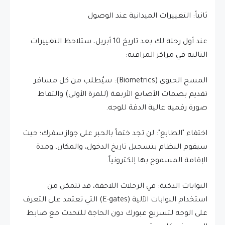
​ثانياً: التغييرات الميدانية عند الوصول
​عند أول رحلة لك بعد تاريخ 10 أبريل، ستلاحظ التغييرات
التالية في مراكز المراقبة:
​المسح الحيوي (Biometrics): سيُطلب من كل مسافر
تقديم بصمات الأصابع الأربعة (للمرة الأولى) والتقاط
صورة رقمية عالية الدقة للوجه.
​اختفاء "الطابع": لن تجد ختماً بالحبر على جواز سفرك؛ حيث
سيقوم النظام بتسجيل تاريخ الدخول، والمكان، ومدة
الإقامة المسموح بها إلكترونياً.
​البوابات الذكية: في الرحلات اللاحقة، قد تتمكن من
استخدام البوابات الآلية (E-gates) التي تعتمد على التعرف
على الوجه لتسريع عبورك دون الحاجة للتحدث مع ضابط