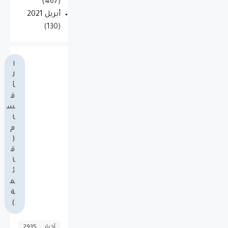
(467)
أبريل 2021
(130)
ا
ل
أ
ق
س
ا
م
(
ق
ا
ئ
م
ة
)
أخبار
2935