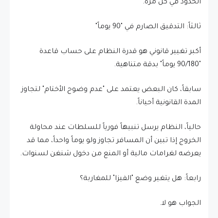
الحدود في كل مرة.
​ثالثاً: التدقيق الصارم في "90 يوماً"
​أكبر تغيير قانوني هو قدرة النظام على حساب قاعدة
"90/180 يوماً" بدقة متناهية.
​سابقاً، كان البعض يعتمد على "عدم وضوح الأختام" لتجاوز
المدة القانونية أحياناً.
​حالياً، النظام يرسل تنبيهاً فورياً للسلطات عند محاولة
الخروج إذا تبين أن المسافر تجاوز ولو يوماً واحداً، مما قد
يعرضه لغرامات مالية أو المنع من دخول شنغن لسنوات.
​رابعاً: هل يتغير وضع "الفيزا" للمغاربة؟
​الجواب هو لا.