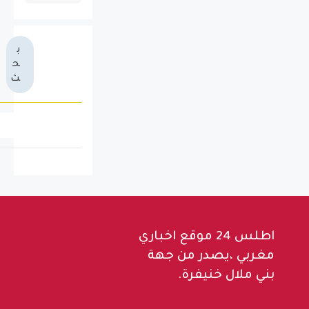
ب
ح
ث
اطلس 24 موقع اخباري
مغربي ،يصدر من جهة
بني ملال خنيفرة.