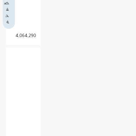
ص
ف
ح
ة
4,064,290