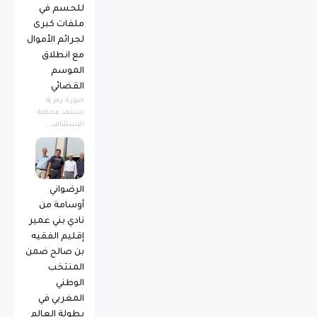
للحسم في
ملفات كبرى
لجرائم الأموال
مع انطلاق
الموسم
القضائي
صورة رمزية ​
تستعد محكمة
الاستئناف...
الرضواني
أوسامة من
نادي بني عمير
إقليم الفقيه
بن صالح ضمن
المنتخب
الوطني
المغربي في
بطولة العالم