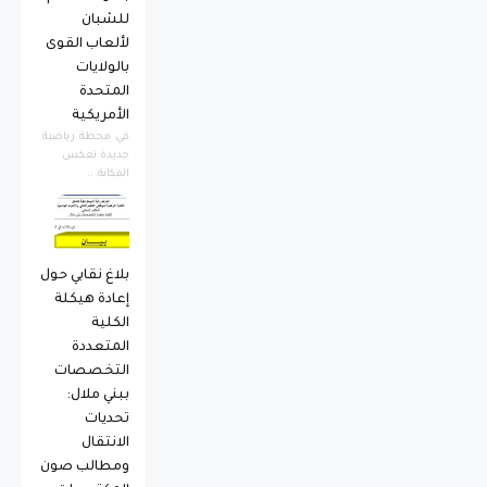
للشبان
لألعاب القوى
بالولايات
المتحدة
الأمريكية
​في محطة رياضية
جديدة تعكس
المكانة...
بلاغ نقابي حول
إعادة هيكلة
الكلية
المتعددة
التخصصات
ببني ملال:
تحديات
الانتقال
ومطالب صون