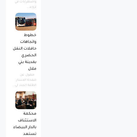
واضطرابات في
تزويد...
خطوط
واتجاهات
حافلات النقل
الحضري
بمدينة بني
ملال
منقول عن
صفحة المسار:
الطلبة الجدد لي...
محكمة
الاستئناف
بالدار البيضاء
تستعد