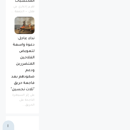
المكتسبات
​تقرير إخباري ​بني
ملال — الجمعة ...
نداء عاجل:
دعوة واسعة
لتعويض
الفلاحين
المتضررين
ودعم
صمودهم بعد
فاجعة حريق
"تلات نحسين"
​على إثر السيطرة
الناجحة على
الحريق...
ا