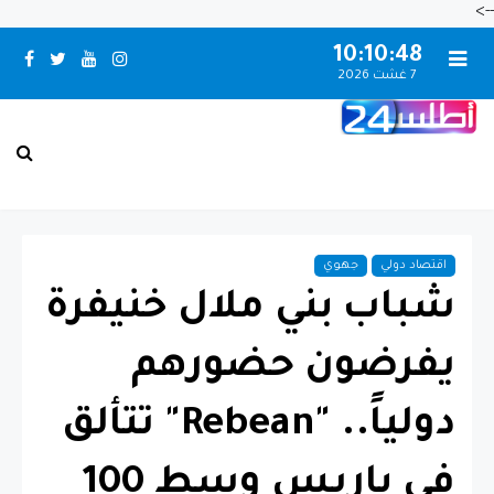
-->
10:10:49
7 غشت 2026
بـني مـلال حــالــة الـطـقــس
اقتصاد دولي
جهوي
شباب بني ملال خنيفرة
يفرضون حضورهم
دولياً.. "Rebean" تتألق
في باريس وسط 100