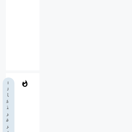
ا
ل
أ
ك
ث
ر
ق
ر