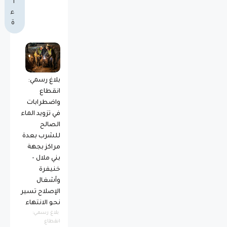
ا
ء
ة
بلاغ رسمي:
انقطاع
واضطرابات
في تزويد الماء
الصالح
للشرب بعدة
مراكز بجهة
بني ملال -
خنيفرة
وأشغال
الإصلاح تسير
نحو الانتهاء
بلاغ رسمي:
انقطاع