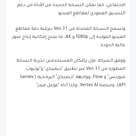
الاجتماعي، كما تمكن النسخة الجديدة من الأداة من دعم
التنسيق العمودي لمقاطع الفيديو.
وتسمح النسخة المحدثة من Veo 3.1 بترقية دقة مقاطع
الفيديو المولدة إلى 1080p و 4K، ما يمنح إمكانية إنتاج صور
عالية الجودة.
ووفق الشركة، فإن بإمكان المستخدمين تجربة النسخة
المطورة من Veo 3.1 عبر تطبيق "جيميناي" و"يوتيوب
شورتس" و Flow، وواجهة "جيميناي" البرمجية ( Gemini
API)، ومنصة Vertex AI، وكذا أداة "غوغل فيدز".