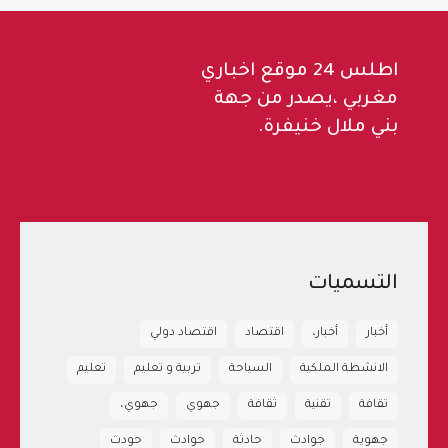
اطلس 24 موقع اخباري
مغربي ،يصدر من جهة
بني ملال خنيفرة.
التسميات
أخبار
أخبار،
اقتصاد
اقتصاد دولي
الانشطة الملكية
السياحة
تربية و تعليم
تعليم
تقافة
تقنية
ثقافة
جهوي
جهوي،
جهوية
جوادث
حادثة
حوادث
حودث