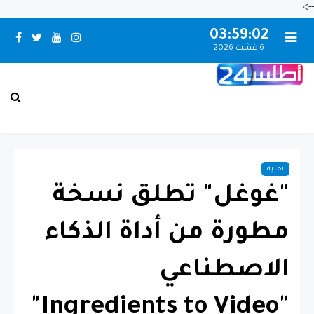
-->
03:59:03
6 غشت 2026
بـني مـلال حــالــة الـطـقــس
تقنية
"غوغل" تطلق نسخة
مطورة من أداة الذكاء
الاصطناعي
"Ingredients to Video"