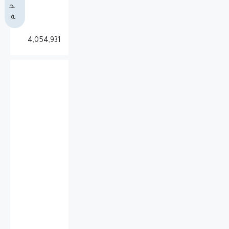
ح
ة
4,054,931