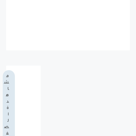
م
ش
ا
ه
د
ة
ا
ل
ص
ف