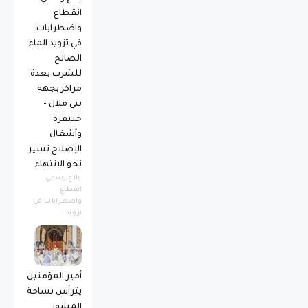
انقطاع
واضطرابات
في تزويد الماء
الصالح
للشرب بعدة
مراكز بجهة
بني ملال -
خنيفرة
وأشغال
الإصلاح تسير
نحو الانتهاء
بلاغ رسمي:
انقطاع
واضطرابات في
تزويد...
أمير المؤمنين
يترأس بساحة
المشور