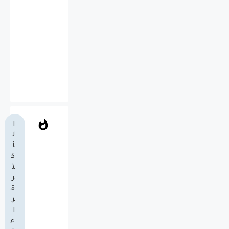
ا
ل
أ
ك
ث
ر
ق
ر
ا
ء