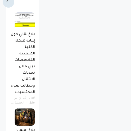
ة
بلاغ نقابي حول
إعادة هيكلة
الكلية
المتعددة
التخصصات
ببني ملال:
تحديات
الانتقال
ومطالب صون
المكتسبات
​تقرير إخباري ​بني
ملال — الجمعة ...
بلاغ رسمي: