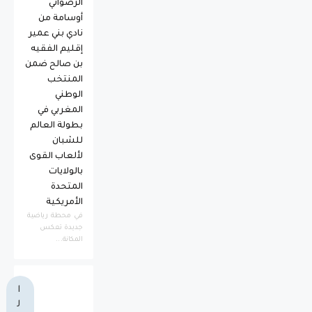
الرضواني
أوسامة من
نادي بني عمير
إقليم الفقيه
بن صالح ضمن
المنتخب
الوطني
المغربي في
بطولة العالم
للشبان
لألعاب القوى
بالولايات
المتحدة
الأمريكية
​في محطة رياضية
جديدة تعكس
المكانة...
ا
ل