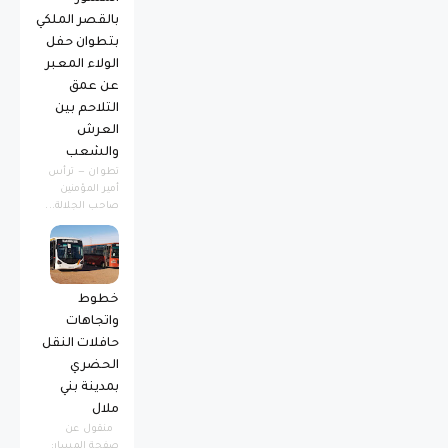
بالقصر الملكي
بتطوان حفل
الولاء المعبر
عن عمق
التلاحم بين
العرش
والشعب
تطوان — ترأس
أمير المؤمنين
صاحب الجلالة...
خطوط
واتجاهات
حافلات النقل
الحضري
بمدينة بني
ملال
منقول عن
صفحة المسار: