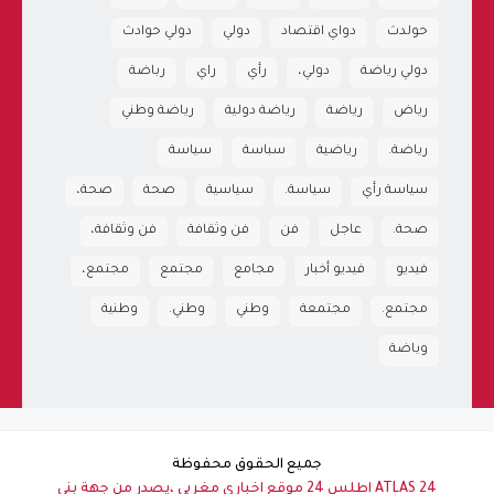
حولدث
دواي اقتصاد
دولي
دولي حوادث
دولي رياضة
دولي،
رأي
راي
رباضة
رياض
رياضة
رياضة دولية
رياضة وطني
رياضة.
رياضية
سباسة
سياسة
سياسة رأي
سياسة.
سياسية
صحة
صحة،
صحة.
عاجل
فن
فن وثقافة
فن وثقافة،
فيديو
فيديو أخبار
مجامع
مجتمع
مجتمع،
مجتمع.
مجتمعة
وطني
وطني.
وطنية
وياضة
جميع الحقوق محفوظة
ATLAS 24 اطلس 24 موقع اخباري مغربي ،يصدر من جهة بني