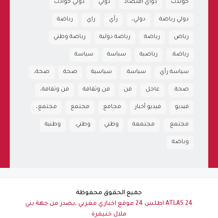
حولدث
دواي اقتصاد
دولي
دولي حوادث
دولي رياضة
دولي،
رأي
راي
رباضة
رياض
رياضة
رياضة دولية
رياضة وطني
رياضة.
رياضية
سباسة
سياسة
سياسة رأي
سياسة.
سياسية
صحة
صحة،
صحة.
عاجل
فن
فن وثقافة
فن وثقافة،
فيديو
فيديو أخبار
مجامع
مجتمع
مجتمع،
مجتمع.
مجتمعة
وطني
وطني.
وطنية
وياضة
جميع الحقوق محفوظة
ATLAS 24 اطلس 24 موقع اخباري مغربي ،يصدر من جهة بني
ملال خنيفرة