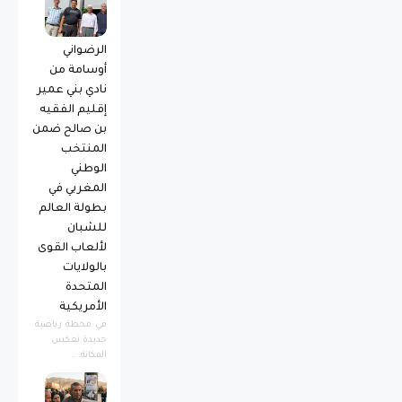
الرضواني
أوسامة من
نادي بني عمير
إقليم الفقيه
بن صالح ضمن
المنتخب
الوطني
المغربي في
بطولة العالم
للشبان
لألعاب القوى
بالولايات
المتحدة
الأمريكية
​في محطة رياضية
جديدة تعكس
المكانة...