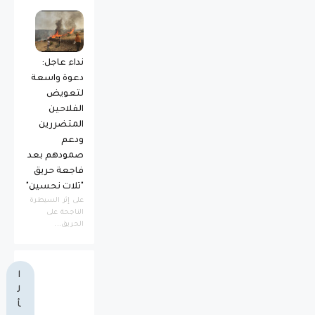
نداء عاجل:
دعوة واسعة
لتعويض
الفلاحين
المتضررين
ودعم
صمودهم بعد
فاجعة حريق
"تلات نحسين"
​على إثر السيطرة
الناجحة على
الحريق...
ا
ل
أ