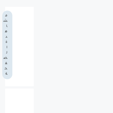
م
ش
ا
ه
د
ة
ا
ل
ص
ف
ح
ة