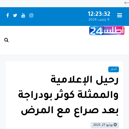
-->
12:23:33
8 غشت 2026
بـني مـلال حــالــة الـطـقــس
أخبار
رحيل الإعلامية
والممثلة كوثر بودراجة
بعد صراع مع المرض
يونيو 27, 2025