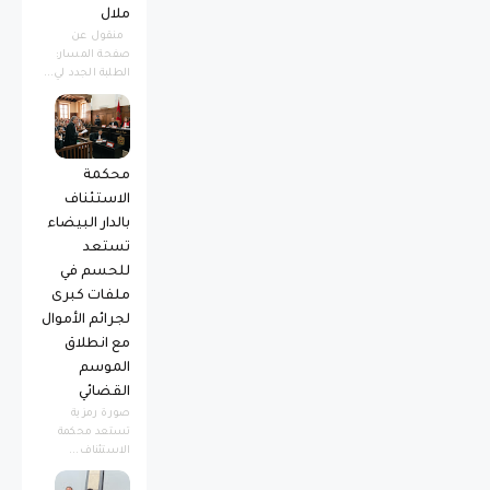
ملال
منقول عن
صفحة المسار:
الطلبة الجدد لي...
محكمة
الاستئناف
بالدار البيضاء
تستعد
للحسم في
ملفات كبرى
لجرائم الأموال
مع انطلاق
الموسم
القضائي
صورة رمزية ​
تستعد محكمة
الاستئناف...