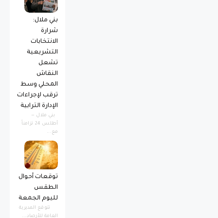
بني ملال:
شرارة
الانتخابات
التشريعية
تشعل
النقاش
المحلي وسط
ترقب لإجراءات
الإدارة الترابية
بني ملال —
أطلس 24 تزامناً
مع...
توقعات أحوال
الطقس
لليوم الجمعة
تتوقع المديرية
العامة للأرصاد...