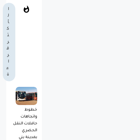
ا
ل
أ
ك
ث
ر
ق
ر
ا
ء
ة
خطوط
واتجاهات
حافلات النقل
الحضري
بمدينة بني