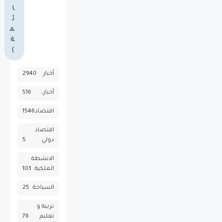
ا
ئ
م
ة
)
أخبار
2940
أخبار،
516
اقتصاد
1546
اقتصاد
دولي
5
الانشطة
الملكية
103
السياحة
25
تربية و
تعليم
76