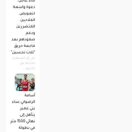
نداء عاجل:
دعوة واسعة
لتعويض
الفلاحين
المتضررين
ودعم
صمودهم بعد
فاجعة حريق
"تلات نحسين"
​على إثر السيطرة
الناجحة على
الحريق...
أسامة
الرضواني عداء
بني عمير
يتأهل إلى
نهائي 1500 متر
في بطولة