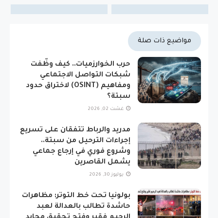
مواضيع ذات صلة
حرب الخوارزميات.. كيف وظّفت
شبكات التواصل الاجتماعي
ومفاهيم (OSINT) لاختراق حدود
سبتة؟
غشت 02, 2026
مدريد والرباط تتفقان على تسريع
إجراءات الترحيل من سبتة..
وشروع فوري في إرجاع جماعي
يشمل القاصرين
يوليوز 30, 2026
​بولونيا تحت خط التوتر: مظاهرات
حاشدة تطالب بالعدالة لعبد
الرحيم فقير وفتح تحقيق محايد