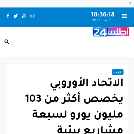
-->
10:36:19
9 غشت 2026
بـني مـلال حــالــة الـطـقــس
دولي
الاتحاد الأوروبي
يخصص أكثر من 103
مليون يورو لسبعة
مشاريع بيئية