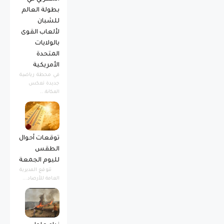
بطولة العالم
للشبان
لألعاب القوى
بالولايات
المتحدة
الأمريكية
​في محطة رياضية
جديدة تعكس
المكانة...
توقعات أحوال
الطقس
لليوم الجمعة
تتوقع المديرية
العامة للأرصاد...