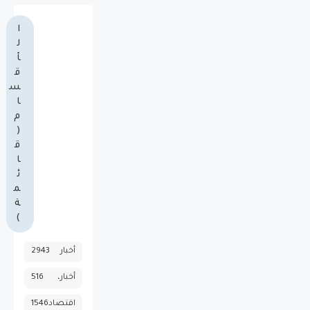
ا
ل
أ
ق
س
ا
م
(
ق
ا
ئ
م
ة
)
أخبار
2943
أخبار،
516
اقتصاد
1546