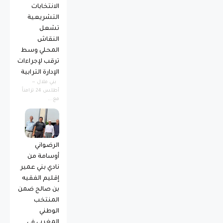
الانتخابات
التشريعية
تشعل
النقاش
المحلي وسط
ترقب لإجراءات
الإدارة الترابية
بني ملال —
أطلس 24 تزامناً
مع...
الرضواني
أوسامة من
نادي بني عمير
إقليم الفقيه
بن صالح ضمن
المنتخب
الوطني
المغربي في