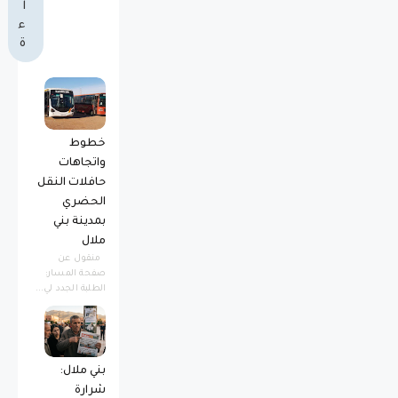
ا
ء
ة
خطوط
واتجاهات
حافلات النقل
الحضري
بمدينة بني
ملال
منقول عن
صفحة المسار:
الطلبة الجدد لي...
بني ملال:
شرارة