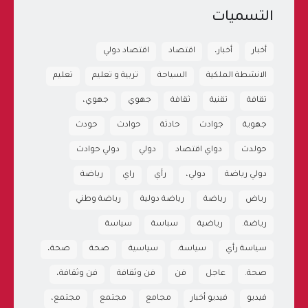
التسميات
أخبار
أخبار،
اقتصاد
اقتصاد دولي
الانشطة الملكية
السياحة
تربية و تعليم
تعليم
تقافة
تقنية
ثقافة
جهوي
جهوي،
جهوية
جوادث
حادثة
حوادث
حودث
حولدث
دواي اقتصاد
دولي
دولي حوادث
دولي رياضة
دولي،
رأي
راي
رباضة
رياض
رياضة
رياضة دولية
رياضة وطني
رياضة.
رياضية
سباسة
سياسة
سياسة رأي
سياسة.
سياسية
صحة
صحة،
صحة.
عاجل
فن
فن وثقافة
فن وثقافة،
فيديو
فيديو أخبار
مجامع
مجتمع
مجتمع،