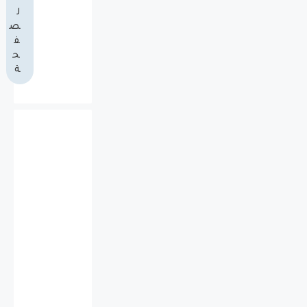
ل
ص
ف
ح
ة