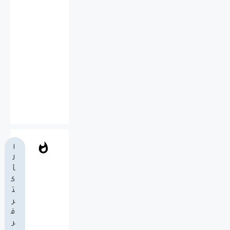
ا
ل
أ
ك
ث
ر
ق
ر