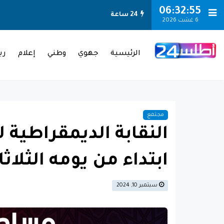
-->
06:32:56
24 ساعة
6 غشت 2026
الرئيسية
جهوي
وطني
إعلام
ري
مجتمع
ابتداء من يومه الثلاثا
سبتمبر 10, 2024