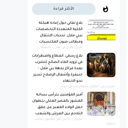
الأكثر قراءة
بلاغ نقابي حول إعادة هيكلة
الكلية المتعددة التخصصات
ببني ملال: تحديات الانتقال
ومطالب صون المكتسبات
​تقرير إخباري ​بني ملال — الجمعة ...
بلاغ رسمي: انقطاع واضطرابات
في تزويد الماء الصالح للشرب
بعدة مراكز بجهة بني ملال -
خنيفرة وأشغال الإصلاح تسير
نحو الانتهاء
بلاغ رسمي: انقطاع واضطرابات في تزويد...
أمير المؤمنين يترأس بساحة
المشور بالقصر الملكي بتطوان
حفل الولاء المعبر عن عمق
التلاحم بين العرش والشعب
تطوان — ترأس أمير المؤمنين صاحب
الجلالة...