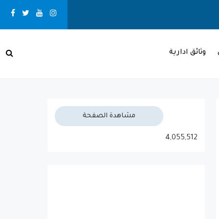
recent
وثائق ادارية
بـني مـلال حــالــة الـطـقــس
مشاهدة الصفحة
4,055,512