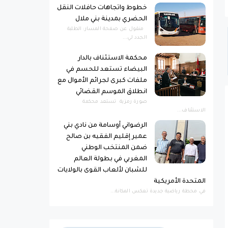
خطوط واتجاهات حافلات النقل
الحضري بمدينة بني ملال
منقول عن صفحة المسار: الطلبة
الجدد لي...
محكمة الاستئناف بالدار
البيضاء تستعد للحسم في
ملفات كبرى لجرائم الأموال مع
انطلاق الموسم القضائي
صورة رمزية ​تستعد محكمة
الاستئناف...
الرضواني أوسامة من نادي بني
عمير إقليم الفقيه بن صالح
ضمن المنتخب الوطني
المغربي في بطولة العالم
للشبان لألعاب القوى بالولايات
المتحدة الأمريكية
​في محطة رياضية جديدة تعكس المكانة...