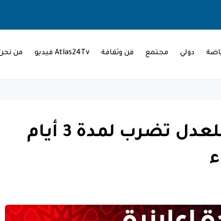
اضة
دولي
مجتمع
فن وثقافة
Atlas24Tv فيديو
من نحن
النقابة الديمقراطية للعدل تضرب لمدة 3 أيام
ء