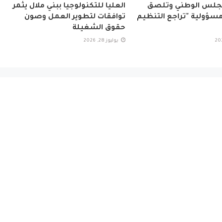
مجلس الوطني وتلصق
العليا للتكنولوجيا ببني ملال يثمر
سؤولية "تراجع التنظيم
توافقات لتطوير العمل وصون
حقوق الشغيلة
يوليوز 28, 2026