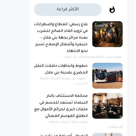
الأكثر قراءة
بلاغ رسمي: انقطاع واضطرابات
في تزويد الماء الصالح للشرب
بعدة مراكز بجهة بني ملال -
خنيفرة وأشغال الإصلاح تسير
نحو الانتهاء
بلاغ رسمي: انقطاع واضطرابات في تزويد...
خطوط واتجاهات حافلات النقل
الحضري بمدينة بني ملال
منقول عن صفحة المسار: الطلبة
الجدد لي...
محكمة الاستئناف بالدار
البيضاء تستعد للحسم في
ملفات كبرى لجرائم الأموال مع
انطلاق الموسم القضائي
صورة رمزية ​تستعد محكمة
الاستئناف...