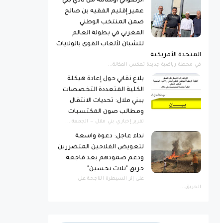
الرضواني أوسامة من نادي بني
عمير إقليم الفقيه بن صالح
ضمن المنتخب الوطني
المغربي في بطولة العالم
للشبان لألعاب القوى بالولايات
المتحدة الأمريكية
​في محطة رياضية جديدة تعكس المكانة...
بلاغ نقابي حول إعادة هيكلة
الكلية المتعددة التخصصات
ببني ملال: تحديات الانتقال
ومطالب صون المكتسبات
​تقرير إخباري ​بني ملال — الجمعة ...
نداء عاجل: دعوة واسعة
لتعويض الفلاحين المتضررين
ودعم صمودهم بعد فاجعة
حريق "تلات نحسين"
​على إثر السيطرة الناجحة على
الحريق...