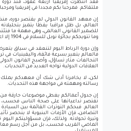
ملتقاكم. فمرحبا بكم مجددا في إفريقيا ومرحبا
العالم، بل ظل مراقبا يقظا يتميز بتحليلاته 
للضمير القانوني العالمي، وهي مهمة ما فتئت
وما تتويجكم بجائزة نوبل للسلام في 1904 إلا اعتراف بعملكم الجبار في خدمة القانون الدولي.
وإن دورة الرباط اليوم لتنعقد في سياق يتعرض
فالعالم يتغير بسرعة فائقة، واليقينيات في تر
التحالفات مثار تساؤل، وأصبح القانون الدول
العلاقات الدولية تواجه العديد من التحديات.
لكن، لا يخامرنا أدنى شك أن معهدكم يملك 
رسالته ومهمته في مواجهة هذه التحديات.
إن جدول أعمالكم يغطي موضوعات حارقة من ضم
تقتصر تداعياتها على صحة الناس فحسب، بل ت
العالم. فبحكم التوترات القائمة بين السيادة 
التضامن، فإن الأزمات البنيوية لا ينحصر تأ
وتيرة تحولاته. ولذلك، فإن مسؤوليتكم اليوم
الماضي القريب فحسب، بل من أجل رسم معالم
المستقبل.