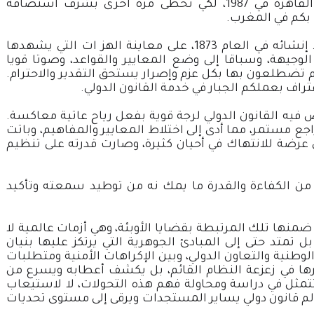
فقد انتظرت إفريقيا أربعة عقود، منذ دورة القاهرة في 1987، لكي تحظى مرة أخرى بشرف استضافة
 بكم في المغرب.
إن معهد القانون الدولي لم يقتصر دوره، منذ إنشائه في العام 1873، على معاينة الهز ات التي يشهدها
الوجيهة، وسباقا إلى وضع المعايير والقواعد، وصوتا قويا
م تضطلعون بها بكل عزم وإصرار يستحق التقدير والاحترام.
 فيه القانون الدولي لرجة قوية بفعل رياح عاتية معاكسة.
اجع مستمر، مما أدى إلى اختلاط المعايير والمفاهيم، وباتت
ي عرضة للانتهاك في أحيان كثيرة، وصارت قدرته على تنظيم
من الكفاءة والقدرة ما يمك نه من توطيد سمعته وتأكيد
نها تلك المرتبطة بقضايا الأوبئة، وهي أزمات عالمية لا
متد حتى إلى المبادئ الجوهرية التي يرتكز عليها بنيان
الوطنية والتعاون الدولي، وبين الإكراهات الأمنية ومتطلبات
ثيرها في زعزعة النظام القائم، بل يكشف أعطابه ويسرع من
 تتمثل في دراسة ومحاولة فهم هذه التحولات، لا لاستيعاب
 قانون دولي يساير المستجدات ويرقى إلى مستوى تحديات