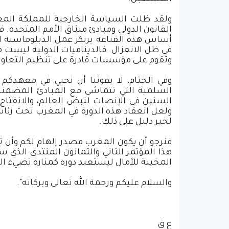
ولقد ظلت السياسة الخارجية للمملكة المغرب
القانون الدولي ومبادئ ميثاق الأمم المتحدة.
أساس هذه القناعة يرتكز عمل الدبلوماسية الم
في ظل الانعزال. فالديناميات الدولية ليست مج
وتقوم على مؤسسات قادرة على تنظيم التعاون
وفي الختام، لا يفوتنا أن نحيي في معهدكم
السلمية التي تتماشى مع المبادئ المضمنة 
السنين في الإنصات لنبض العالم، والانفتاح
ولعل انعقاد هذه الدورة في المغرب تحت رئا
لخير دليل على ذلك.
فنرجو أن يكون المغرب مصدر إلهام لكم وأن تكو
هذا المؤتمر الثاني والثمانون المنتدى الذي س
المخيبة للآمال ليستعيد دوره كمنارة تضيء ال
والسلام عليكم ورحمة الله تعالى وبركاته".
ع ق