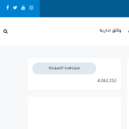
recent
وثائق ادارية
بـني مـلال حــالــة الـطـقــس
مشاهدة الصفحة
4,062,252